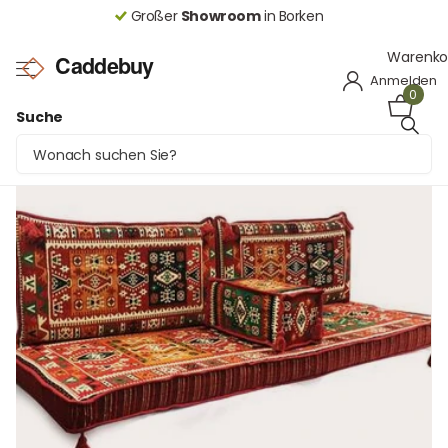
Raten bezahlen mit Klarna oder PayPal
Warenko
Anmelden
0
Suche
Orientalische Sitzecke Milas Rot 4-tlg. – Sark
Kösesi | Caddebuy