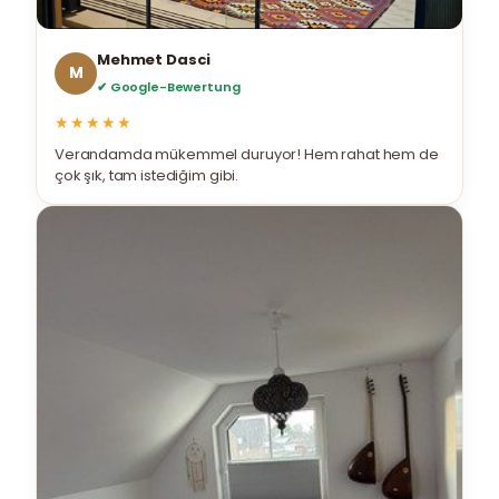
Mehmet Dasci
M
✔ Google-Bewertung
★★★★★
Verandamda mükemmel duruyor! Hem rahat hem de
çok şık, tam istediğim gibi.