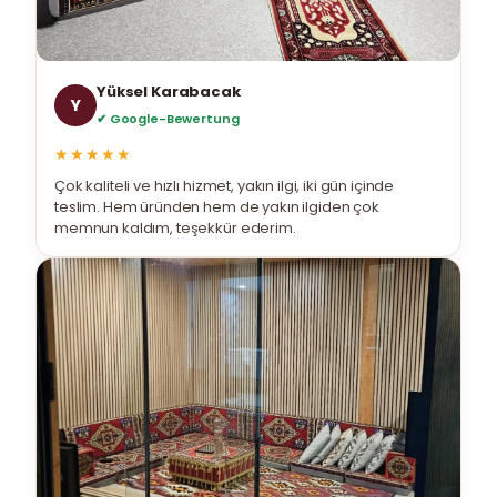
Yüksel Karabacak
Y
✔ Google-Bewertung
★★★★★
Çok kaliteli ve hızlı hizmet, yakın ilgi, iki gün içinde
teslim. Hem üründen hem de yakın ilgiden çok
memnun kaldım, teşekkür ederim.