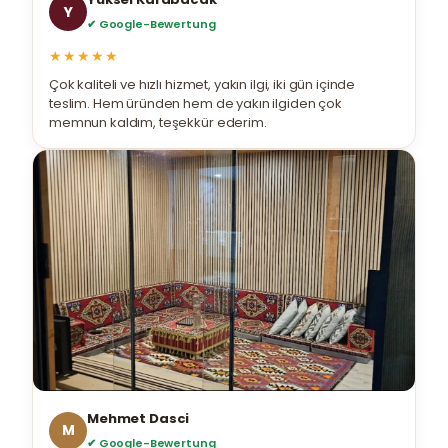
Y
✔ Google-Bewertung
★★★★★
Çok kaliteli ve hızlı hizmet, yakın ilgi, iki gün içinde
teslim. Hem üründen hem de yakın ilgiden çok
memnun kaldım, teşekkür ederim.
Mehmet Dasci
M
✔ Google-Bewertung