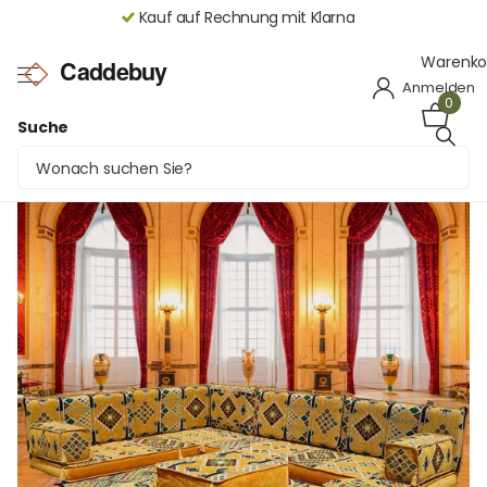
Raten bezahlen mit Klarna oder PayPal
Warenko
Anmelden
0
Suche
Orientalische Sitzecke Gelb L-förmig –
Arabisches Majlis Sofa | Caddebuy