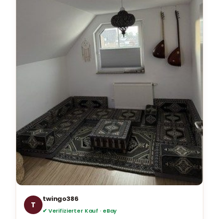
twingo386
T
✔ Verifizierter Kauf · eBay