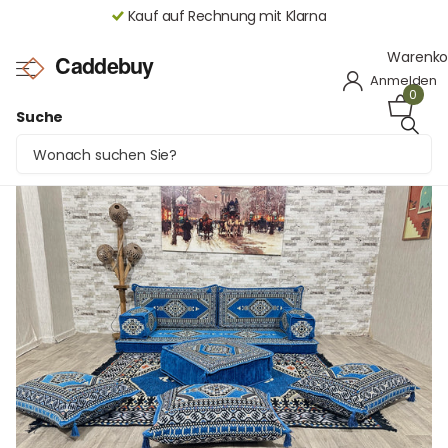
Raten bezahlen mit Klarna oder PayPal
Warenko
Anmelden
0
Suche
Orientalische Sitzecke Saray Blau – Arabisches
Majlis Sofa | Caddebuy