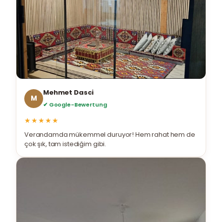
Mehmet Dasci
M
✔ Google-Bewertung
★★★★★
Verandamda mükemmel duruyor! Hem rahat hem de
çok şık, tam istediğim gibi.