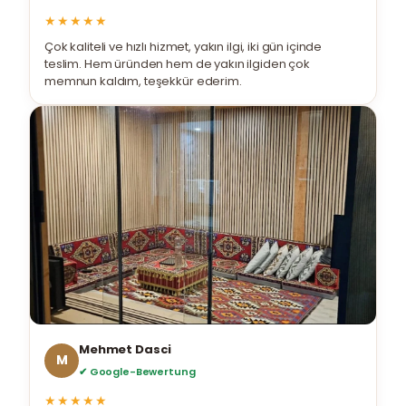
★★★★★
Çok kaliteli ve hızlı hizmet, yakın ilgi, iki gün içinde
teslim. Hem üründen hem de yakın ilgiden çok
memnun kaldım, teşekkür ederim.
Mehmet Dasci
M
✔ Google-Bewertung
★★★★★