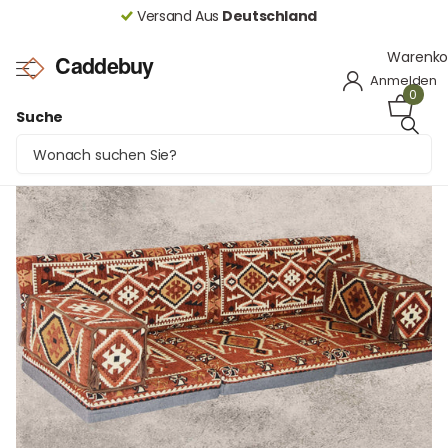
Versand Aus
Deutschland
Warenko
Anmelden
0
Suche
Orientalische Sitzecke Braun 7-tlg. – Sark Kösesi
Bodensofa | Caddebuy